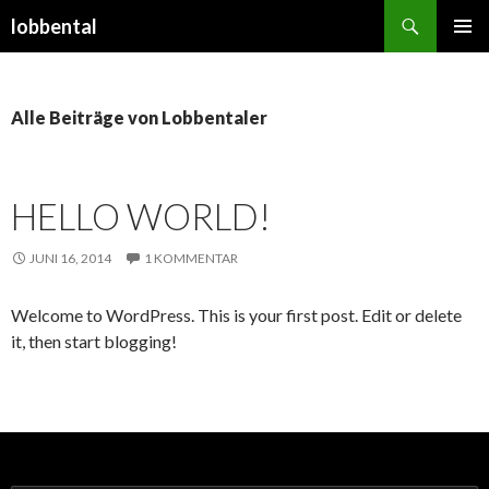
Suchen
lobbental
SPRINGE
PRIMÄR
ZUM
MENÜ
INHALT
Alle Beiträge von Lobbentaler
HELLO WORLD!
JUNI 16, 2014
1 KOMMENTAR
Welcome to WordPress. This is your first post. Edit or delete
it, then start blogging!