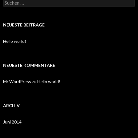
S
u
c
h
e
NEUESTE BEITRÄGE
n
n
a
Hello world!
c
h
:
NEUESTE KOMMENTARE
Mr WordPress
zu
Hello world!
ARCHIV
Juni 2014